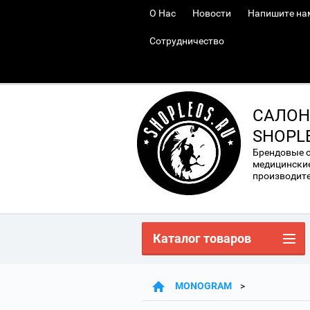
О Нас
Новости
Напишите на
Сотрудничество
САЛОН
SHOPL
Брендовые 
медицинские
производител
Каталог товаров
MONOGRAM