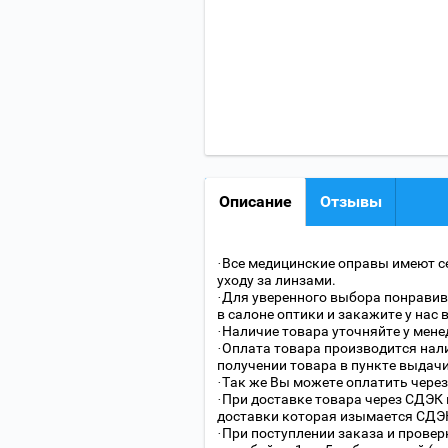
Описание
Отзывы
·Все медицинские оправы имеют с
уходу за линзами.
·Для уверенного выбора понравив
в салоне оптики и закажите у нас 
·Наличие товара уточняйте у мене
·Оплата товара производится нали
получении товара в пункте выдачи
·Так же Вы можете оплатить через
·При доставке товара через СДЭК 
доставки которая изымается СДЭК
·При поступлении заказа и провер