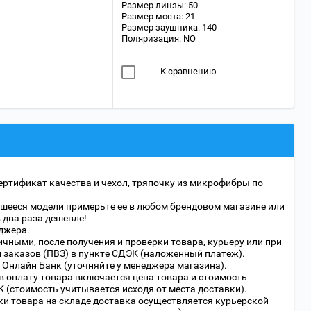
Размер линзы: 50
Размер моста: 21
Размер заушника: 140
Поляризация: NO
К сравнению
ертификат качества и чехол, тряпочку из микрофибры по
шееся модели примерьте ее в любом брендовом магазине или
в два раза дешевле!
джера.
чными, после получения и проверки товара, курьеру или при
 заказов (ПВЗ) в пункте СДЭК (наложенный платеж).
 Онлайн Банк (уточняйте у менеджера магазина).
в оплату товара включается цена товара и стоимость
 (стоимость учитывается исходя от места доставки).
ки товара на складе доставка осуществляется курьерской