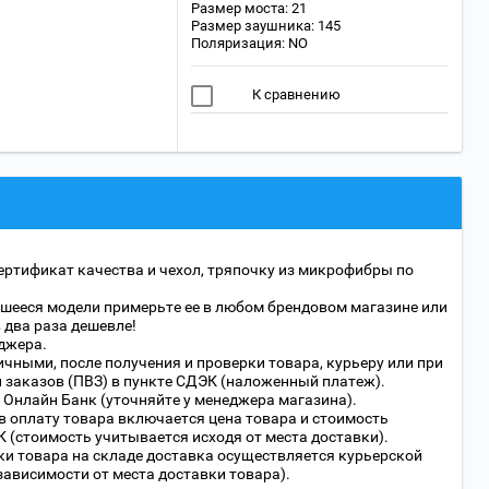
Размер моста: 21
Размер заушника: 145
Поляризация: NO
К сравнению
ертификат качества и чехол, тряпочку из микрофибры по
шееся модели примерьте ее в любом брендовом магазине или
в два раза дешевле!
джера.
чными, после получения и проверки товара, курьеру или при
 заказов (ПВЗ) в пункте СДЭК (наложенный платеж).
 Онлайн Банк (уточняйте у менеджера магазина).
в оплату товара включается цена товара и стоимость
 (стоимость учитывается исходя от места доставки).
ки товара на складе доставка осуществляется курьерской
 зависимости от места доставки товара).