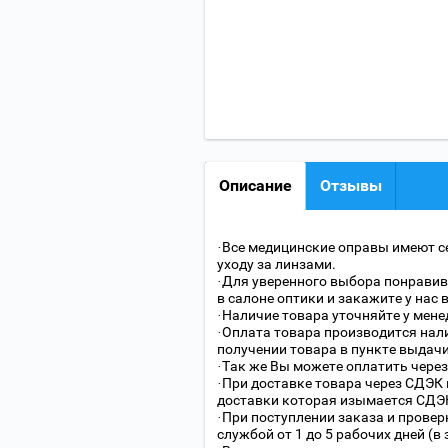
Описание
Отзывы
·Все медицинские оправы имеют с
уходу за линзами.
·Для уверенного выбора понравив
в салоне оптики и закажите у нас 
·Наличие товара уточняйте у мене
·Оплата товара производится нали
получении товара в пункте выдачи
·Так же Вы можете оплатить через
·При доставке товара через СДЭК 
доставки которая изымается СДЭК
·При поступлении заказа и провер
службой от 1 до 5 рабочих дней (в