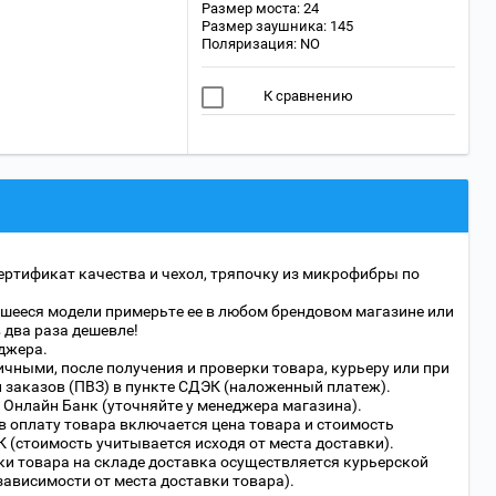
Размер моста: 24
Размер заушника: 145
Поляризация: NO
К сравнению
ертификат качества и чехол, тряпочку из микрофибры по
шееся модели примерьте ее в любом брендовом магазине или
в два раза дешевле!
джера.
чными, после получения и проверки товара, курьеру или при
 заказов (ПВЗ) в пункте СДЭК (наложенный платеж).
 Онлайн Банк (уточняйте у менеджера магазина).
в оплату товара включается цена товара и стоимость
 (стоимость учитывается исходя от места доставки).
ки товара на складе доставка осуществляется курьерской
 зависимости от места доставки товара).