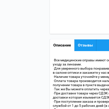
Описание
Отзывы
·Все медицинские оправы имеют с
уходу за линзами.
·Для уверенного выбора понравив
в салоне оптики и закажите у нас 
·Наличие товара уточняйте у мене
·Оплата товара производится нали
получении товара в пункте выдачи
·Так же Вы можете оплатить через
·При доставке товара через СДЭК 
доставки которая изымается СДЭК
·При поступлении заказа и провер
службой от 1 до 5 рабочих дней (в