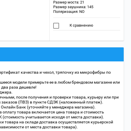
Размер моста: 21
Размер заушника: 145
Поляризация: NO
К сравнению
ертификат качества и чехол, тряпочку из микрофибры по
шееся модели примерьте ее в любом брендовом магазине или
в два раза дешевле!
джера.
чными, после получения и проверки товара, курьеру или при
 заказов (ПВЗ) в пункте СДЭК (наложенный платеж).
 Онлайн Банк (уточняйте у менеджера магазина).
в оплату товара включается цена товара и стоимость
 (стоимость учитывается исходя от места доставки).
ки товара на складе доставка осуществляется курьерской
 зависимости от места доставки товара).