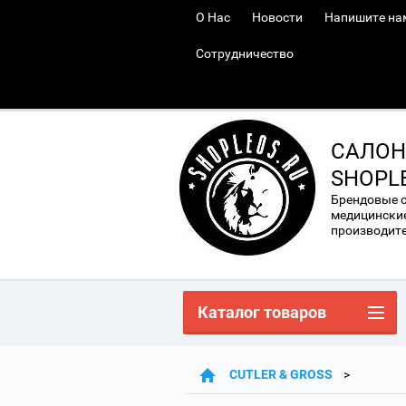
О Нас
Новости
Напишите на
Сотрудничество
САЛОН
SHOPL
Брендовые 
медицинские
производител
Каталог товаров
CUTLER & GROSS