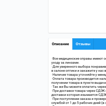
Описание
Отзывы
·Все медицинские оправы имеют с
уходу за линзами.
·Для уверенного выбора понравив
в салоне оптики и закажите у нас 
·Наличие товара уточняйте у мене
·Оплата товара производится нали
получении товара в пункте выдачи
·Так же Вы можете оплатить через
·При доставке товара через СДЭК 
доставки которая изымается СДЭК
·При поступлении заказа и провер
службой от 1 до 5 рабочих дней (в