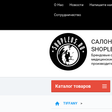
О Нас
Новости
Напишите на
Сотрудничество
САЛОН
SHOPL
Брендовые 
медицинские
производител
Каталог товаров
TIFFANY